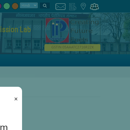
ission Lab
GSTIN 05AAATC2716R2ZK
×
um