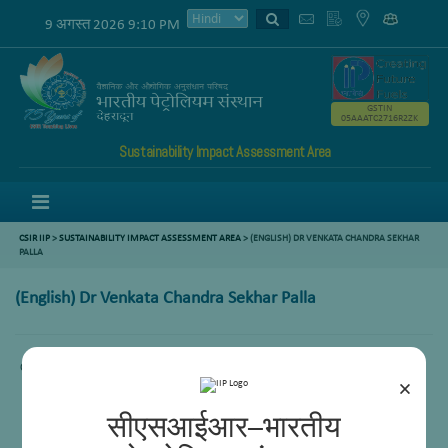
9 अगस्त 2026 9:10 PM
GSTIN
05AAATC2716R2ZK
Sustainability Impact Assessment Area
Menu
CSIR IIP
>
SUSTAINABILITY IMPACT ASSESSMENT AREA
>
(ENGLISH) DR VENKATA CHANDRA SEKHAR
PALLA
(English) Dr Venkata Chandra Sekhar Palla
Content not available.
×
सीएसआईआर–भारतीय