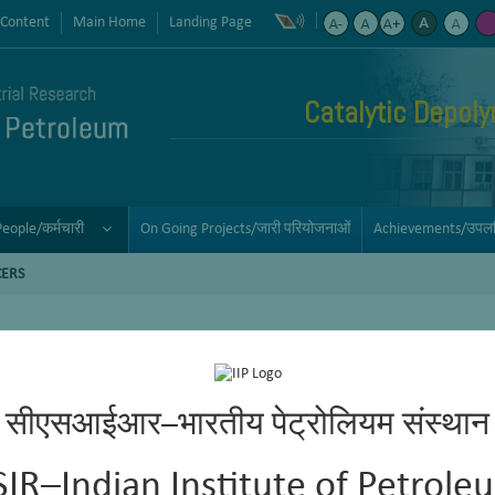
 Content
Main Home
Landing Page
Catalytic Depoly
People/कर्मचारी
On Going Projects/जारी परियोजनाओं
Achievements/उपलब्
CERS
सीएसआईआर–भारतीय पेट्रोलियम संस्थान
SIR–Indian Institute of Petrole