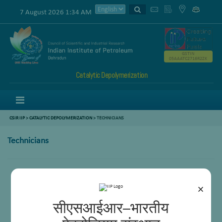
7 August 2026 1:34 AM
GSTIN
05AAATC2716R2ZK
Catalytic Depolymerization
Menu
CSIR IIP
>
CATALYTIC DEPOLYMERIZATION
> TECHNICIANS
Technicians
×
सीएसआईआर–भारतीय