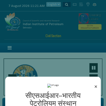
7 August 2026 11:21 AM
GSTIN
05AAATC2716R2ZK
Civil Section
Menu
×
सीएसआईआर–भारतीय
पेट्रोलियम संस्थान
Electrical Section