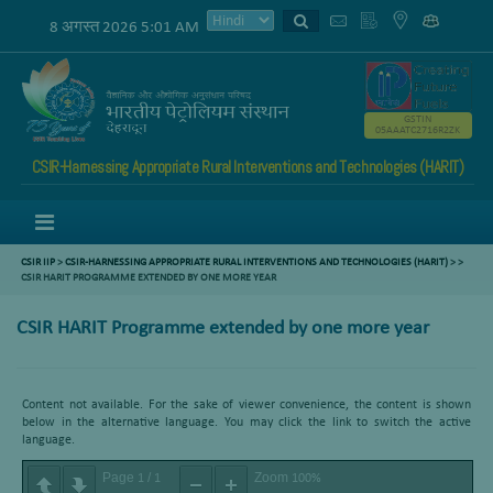
8 अगस्त 2026 5:01 AM
GSTIN
05AAATC2716R2ZK
CSIR-Harnessing Appropriate Rural Interventions and Technologies (HARIT)
Menu
CSIR IIP
>
CSIR-HARNESSING APPROPRIATE RURAL INTERVENTIONS AND TECHNOLOGIES (HARIT)
>
>
CSIR HARIT PROGRAMME EXTENDED BY ONE MORE YEAR
CSIR HARIT Programme extended by one more year
Content not available. For the sake of viewer convenience, the content is shown
below in the alternative language. You may click the link to switch the active
language.
Page
/
Zoom
1
1
100%