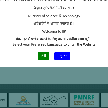
विज्ञान एवं प्रौद्योगिकी मंत्रालय
Ministry of Science & Technology
आईआईपी में आपका स्वागत है।
Welcome to IIP
वेबसाइट में प्रवेश करने के लिए अपनी पसंदीदा भाषा चुनें।
Select your Preferred Language to Enter the Website
हिंदी
English