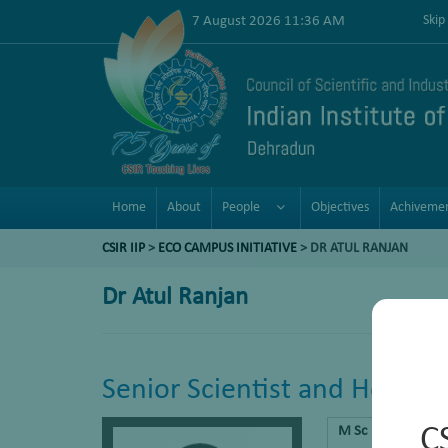
7 August 2026 11:36 AM
Skip
Home
About
People
Objectives
Achiveme
CSIR IIP
>
ECO CAMPUS INITIATIVE
> DR ATUL RANJAN
Dr Atul Ranjan
Senior Scientist and Head of
C
M Sc