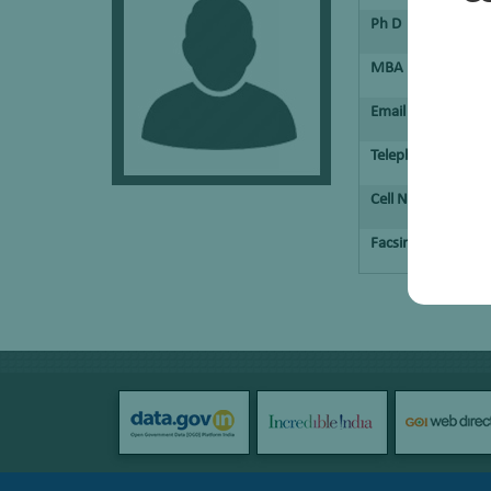
Ph D
MBA
Email
Telephone No.
Cell No.
Facsimile