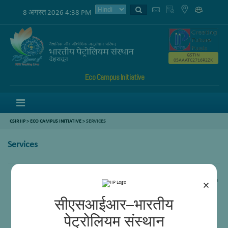
8 अगस्त 2026 4:38 PM
GSTIN
05AAATC2716R2ZK
Eco Campus Initiative
Menu
CSIR IIP
>
ECO CAMPUS INITIATIVE
> SERVICES
Services
Delayed coking, Visbreaking units were used for Development and research
×
for other organizations like- Numaligarh Refinery limited,
Reliance Industries Limited, Essar oil etc.
सीएसआईआर–भारतीय
पेट्रोलियम संस्थान