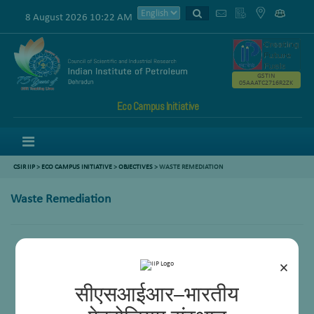
8 August 2026 10:22 AM
GSTIN
05AAATC2716R2ZK
Eco Campus Initiative
Menu
CSIR IIP
>
ECO CAMPUS INITIATIVE
>
OBJECTIVES
> WASTE REMEDIATION
Waste Remediation
×
सीएसआईआर–भारतीय