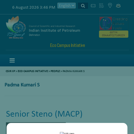
6 August 2026 3:46 PM
GSTIN
05AAATC2716R2ZK
Eco Campus Initiative
Menu
CSIR IIP
>
ECO CAMPUS INITIATIVE
>
PEOPLE
> PADMA KUMARI S
Padma Kumari S
Senior Steno (MACP)