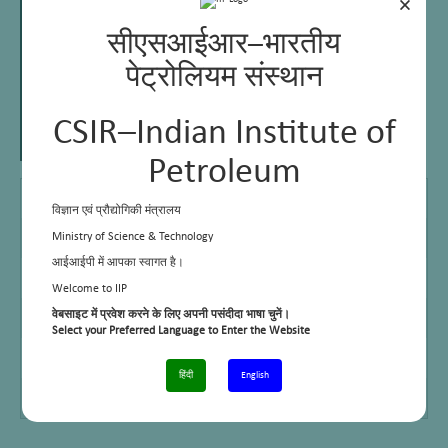
×
सीएसआईआर–भारतीय
पेट्रोलियम संस्थान
CSIR–Indian Institute of
Petroleum
DCA
U P Technical University
विज्ञान एवं प्रौद्योगिकी मंत्रालय
MBA
Ideal School of Business, Roorkee
Ministry of Science & Technology
आईआईपी में आपका स्वागत है।
Email
padma@iip.res.in
Welcome to IIP
Telephone No.
+91-0135 -2525725
वेबसाइट में प्रवेश करने के लिए अपनी पसंदीदा भाषा चुनें।
Select your Preferred Language to Enter the Website
Cell No.
–
हिंदी
English
Facsimile
+91-135-2660202