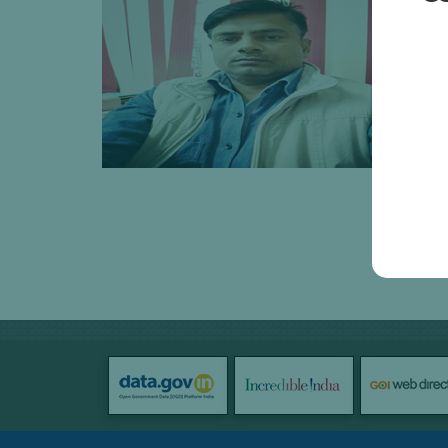
M
E
T