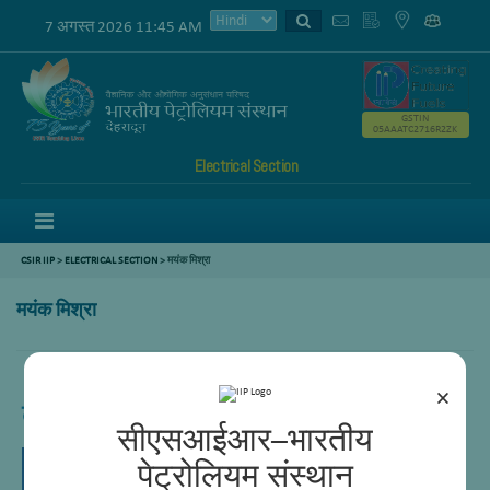
7 अगस्त 2026 11:45 AM
GSTIN
05AAATC2716R2ZK
Electrical Section
Menu
CSIR IIP
>
ELECTRICAL SECTION
> मयंक मिश्रा
मयंक मिश्रा
×
तकनीशियन(II)
सीएसआईआर–भारतीय
पेट्रोलियम संस्थान