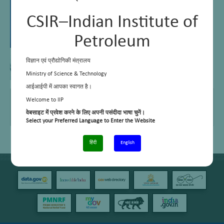
CSIR–Indian Institute of
Petroleum
विज्ञान एवं प्रौद्योगिकी मंत्रालय
Ministry of Science & Technology
आईआईपी में आपका स्वागत है।
ईमेल
mayank@iip.res.in
Welcome to IIP
टेलीफ़ोन नंबर।
+91-135-2525803
वेबसाइट में प्रवेश करने के लिए अपनी पसंदीदा भाषा चुनें।
कार्य क्षेत्र/रुचि
विद्युतीय रखरखाव
Select your Preferred Language to Enter the Website
हिंदी
English