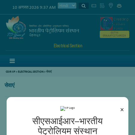
10 अगस्त 2026 9:37 AM
GSTIN
05AAATC2716R2ZK
Electrical Section
Menu
CSIR IIP
>
ELECTRICAL SECTION
> सेवाएं
सेवाएं
×
सीएसआईआर–भारतीय
पेट्रोलियम संस्थान