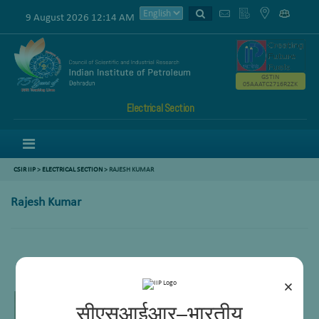
9 August 2026 12:14 AM
GSTIN
05AAATC2716R2ZK
Electrical Section
Menu
CSIR IIP
>
ELECTRICAL SECTION
> RAJESH KUMAR
Rajesh Kumar
Principal Scientist
×
सीएसआईआर–भारतीय