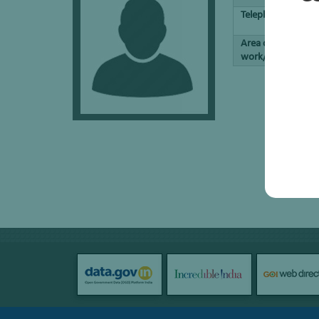
Telephone No.
Area of
work/interest