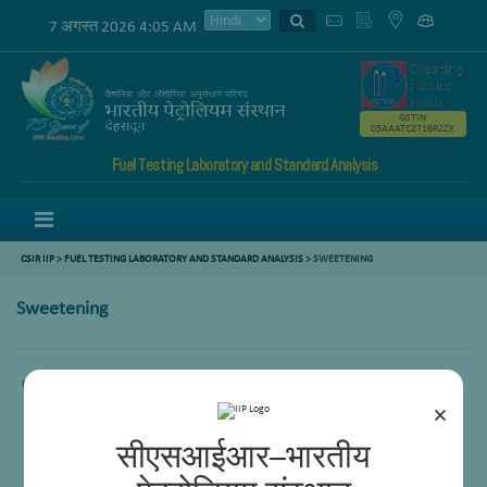
7 अगस्त 2026 4:05 AM
GSTIN
05AAATC2716R2ZK
Fuel Testing Laboratory and Standard Analysis
Menu
CSIR IIP
>
FUEL TESTING LABORATORY AND STANDARD ANALYSIS
>
SWEETENING
Sweetening
Comming Soon.
×
सीएसआईआर–भारतीय