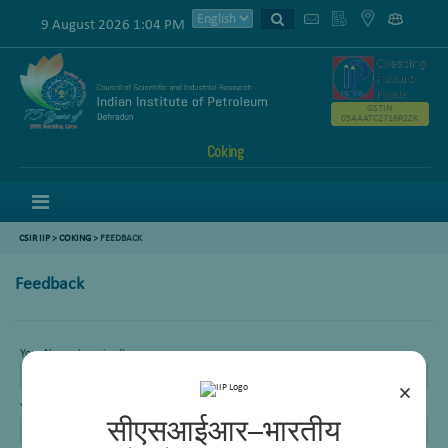
9 August 2026 1:04 PM
GSTIN
05AAATC2716R2ZK
Coking
Menu
CSIR IIP
>
COKING
> FEEDBACK
Feedback
Your Name (required)
×
Your Email (required)
सीएसआईआर–भारतीय