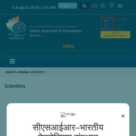
9 August 2026 1:54 AM
GSTIN
05AAATC2716R2ZK
Coking
Menu
CSIR IIP
>
COKING
> SCIENTISTS
Scientists
Dr Samir K Maity
Desavath Viswanatha Naik
×
सीएसआईआर–भारतीय