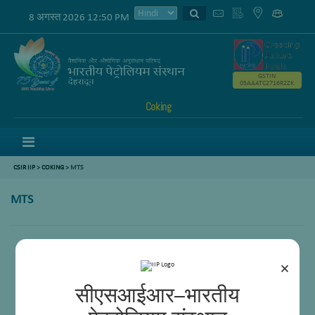
8 अगस्त 2026 12:50 PM
GSTIN
05AAATC2716R2ZK
Coking
Menu
CSIR IIP
>
COKING
> MTS
MTS
Ram Pal
Rajbeer Singh Negi
×
सीएसआईआर–भारतीय