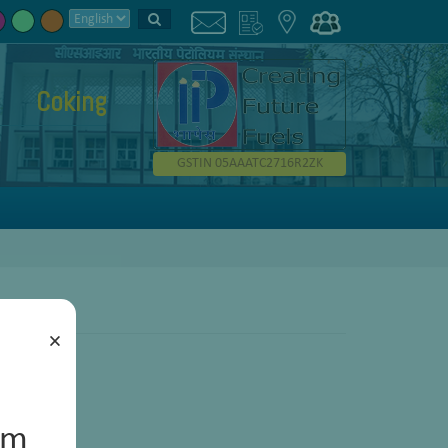
Coking
GSTIN 05AAATC2716R2ZK
×
um