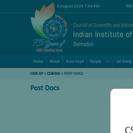
8 August 2026 7:54 PM
Skip
Home
About
Area Head
People
On Going 
CSIR IIP
>
COKING
> POST DOCS
Post Docs
C