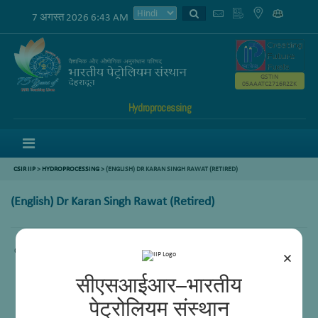
7 अगस्त 2026 6:43 AM
GSTIN
05AAATC2716R2ZK
Hydroprocessing
Menu
CSIR IIP
>
HYDROPROCESSING
> (ENGLISH) DR KARAN SINGH RAWAT (RETIRED)
(English) Dr Karan Singh Rawat (Retired)
Content not available.
×
सीएसआईआर–भारतीय
पेट्रोलियम संस्थान