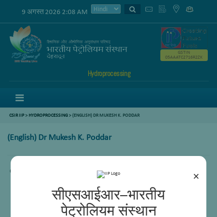
9 अगस्त 2026 2:08 AM
GSTIN
05AAATC2716R2ZK
Hydroprocessing
Menu
CSIR IIP
>
HYDROPROCESSING
> (ENGLISH) DR MUKESH K. PODDAR
(English) Dr Mukesh K. Poddar
Content not available.
×
सीएसआईआर–भारतीय
पेट्रोलियम संस्थान