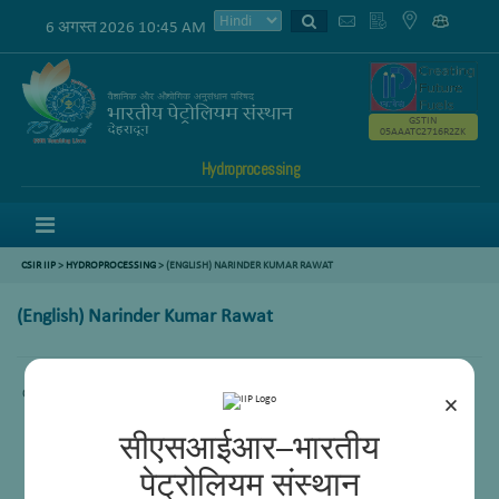
6 अगस्त 2026 10:45 AM
GSTIN
05AAATC2716R2ZK
Hydroprocessing
Menu
CSIR IIP
>
HYDROPROCESSING
> (ENGLISH) NARINDER KUMAR RAWAT
(English) Narinder Kumar Rawat
Content not available.
×
सीएसआईआर–भारतीय
पेट्रोलियम संस्थान