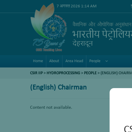
7 अगस्त 2026 1:14 AM
Home
About
Area Head
People
CSIR IIP
>
HYDROPROCESSING
>
PEOPLE
> (ENGLISH) CHAIR
(English) Chairman
Content not available.
C