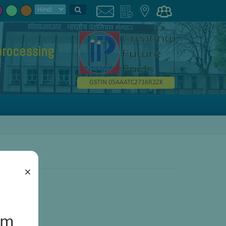
processing
GSTIN 05AAATC2716R2ZK
×
um