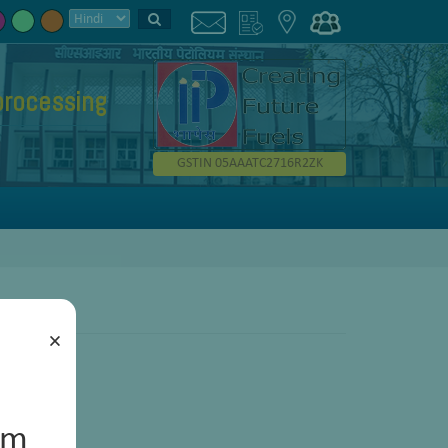
processing
GSTIN 05AAATC2716R2ZK
×
um