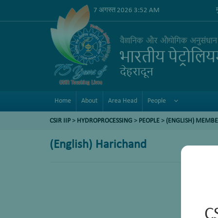
7 अगस्त 2026 3:52 AM
Home
About
Area Head
People
CSIR IIP
>
HYDROPROCESSING
>
PEOPLE
>
(ENGLISH) MEMBE
(English) Harichand
C