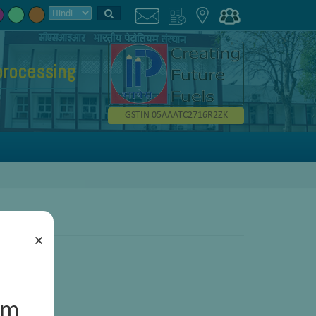
processing
GSTIN 05AAATC2716R2ZK
×
um