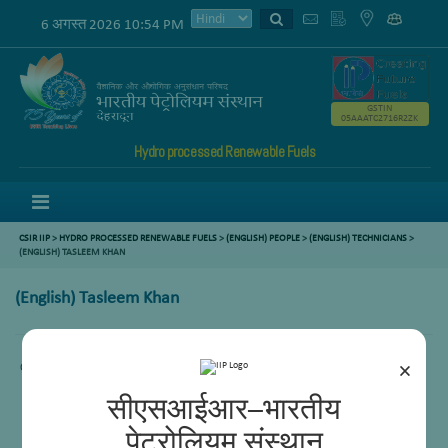
6 अगस्त 2026 10:54 PM
GSTIN
05AAATC2716R2ZK
Hydro processed Renewable Fuels
Menu
CSIR IIP
>
HYDRO PROCESSED RENEWABLE FUELS
>
(ENGLISH) PEOPLE
>
(ENGLISH) TECHNICIANS
>
(ENGLISH) TASLEEM KHAN
(English) Tasleem Khan
×
Content not available.
सीएसआईआर–भारतीय
पेट्रोलियम संस्थान