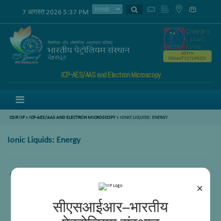
7 अगस्त 2026 5:37 PM
GSTIN
05AAATC2716R2ZK
ICP-AES/AAS and Electron Microscopy
Menu
CSIR IIP
>
ICP-AES/AAS AND ELECTRON MICROSCOPY
>
IONIC LIQUIDS: ENERGY
Ionic Liquids: Energy
Comming Soon.
×
सीएसआईआर–भारतीय