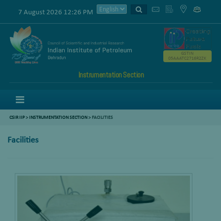
7 August 2026 12:26 PM
GSTIN
05AAATC2716R2ZK
Instrumentation Section
Menu
CSIR IIP
>
INSTRUMENTATION SECTION
> FACILITIES
Facilities