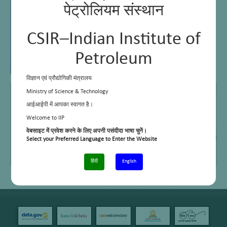
पेट्रोलियम संस्थान
CSIR–Indian Institute of
Petroleum
विज्ञान एवं प्रौद्योगिकी मंत्रालय
ईमेल
kamla@iip.res.in
Ministry of Science & Technology
आईआईपी में आपका स्वागत है।
टेलीफ़ोन नंबर।
+91-135-2525860
Welcome to IIP
वेबसाइट में प्रवेश करने के लिए अपनी पसंदीदा भाषा चुनें।
कार्य क्षेत्र/रुचि
थर्मामीटर, थर्मोकपल, प्रेशर गेज, एमएफसी, वेट गैस मीटर, रोटामी
Select your Preferred Language to Enter the Website
इलेक्ट्रॉनिक्स बैलेंस, मैग्नेटिक स्टिरर, सर्कुलेटिंग बाथ और
हिंदी
English