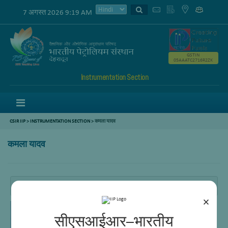
7 अगस्त 2026 9:19 AM
GSTIN
05AAATC2716R2ZK
Instrumentation Section
Menu
CSIR IIP
>
INSTRUMENTATION SECTION
> कमला यादव
कमला यादव
 तकनीकी अधिकारी
×
सीएसआईआर–भारतीय