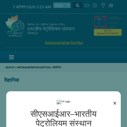
7 अगस्त 2026 2:23 AM
GSTIN
05AAATC2716R2ZK
Instrumentation Section
Menu
CSIR IIP
>
INSTRUMENTATION SECTION
> वैज्ञानिक
वैज्ञानिक
पूनम गुप्ता
×
रवीन्द्र लिरेनलकपम
सीएसआईआर–भारतीय
पेट्रोलियम संस्थान