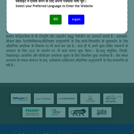
वेबसाइट में प्रवेश करने के लिए अपनी पसंदीदा भाषा चुनें।
अनुसंधान दल ने पहली बार सीएसआईआर-आईआईपी में विभिन्न जिओलाइट सामग्री के संश्लेषण
Select your Preferred Language to Enter the Website
और क्रियाशीलता की स्थापना की है, जैसे कि लाइट नेफ्था आइसोमेराइजेशन, एनटीजीजी, सी 4
अल्काइलेशन और सी 7+ आइसोमेराइजेशन जैसी प्रक्रियाओं के लिए। लाइट नेफ्था
आइसोमेराइजेशन प्रक्रिया उच्च ओकटाइन शाखित पैराफिन के उत्पादन के लिए एक सीएल मुक्त
हिंदी
English
उत्प्रेरक प्रणाली प्रदान करती है। आईओसीएल (आर एंड डी), फरीदाबाद के लिए प्रक्रिया का
प्रदर्शन किया गया है। एनटीजीजी प्रक्रिया ने फीडस्टॉक्स वाले गैर-सुधार योग्य एन-पेंटेन के लिए
एक नया सुगंधित मार्ग प्रदान किया। बेंजीन की सीमाओं को ध्यान में रखते हुए, यह प्रक्रिया एन-
हेक्सेन फीडस्टॉक्स से भी टोल्यूनि और जाइलीन समृद्ध गैसोलीन का उत्पादन करती है। एलएसपी-
सीआर क्षेत्र पेट्रोकेमिकल्स/बीटीएक्स अनुप्रयोगों के लिए बायो-ग्लिसरॉल के मूल्यवर्धन के लिए
औद्योगिक उत्प्रेरक के विकास पर भी काम कर रहा है। हाल ही में, हमने मूल्य वर्धित रसायनों के
उत्पादन के लिए CO2 के उपयोग पर भी काम करना शुरू किया। द्वि-धातु संतुलित, तिरछी,
जिओलाइट आधारित और सीसीआर उत्प्रेरक सुधार के लिए विकसित कुछ उत्प्रेरक हैं। बेंच स्केल
अध्ययन के सफल समापन के बाद, अधिकांश प्रक्रियाएं औद्योगिक अनुप्रयोगों के लिए रूपांतरित हो
रही हैं।