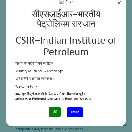
×
विषम कटैलिसीस
उत्प्रेरक डिजाइनिंग
नैनोक्रिस्टलाइन का संश्लेषण, नैनो-छिद्रपूर्ण मिश्रित सामग्री
सीएसआईआर–भारतीय
ठीक रासायनिक संश्लेषण
पेट्रोरसायन और ईंधन अनुप्रयोगों के लिए हाइड्रोकार्बन रूपांतरण प्रक्रियाएं
पेट्रोलियम संस्थान
बीटीएक्स उत्पादन के लिए उत्प्रेरक नाफ्था सुधार
CSIR–Indian Institute of
कार्य अनुभव
Petroleum
वैज्ञानिक
सीएसआईआर – भारतीय पेट्रोलियम संस्थान, देहरादून (2019 – आज तक)
पोस्ट डॉक्टरेट
सीएसआईआर – केंद्रीय चमड़ा अनुसंधान संस्थान, चेन्नई (2017 – 2019)
विज्ञान एवं प्रौद्योगिकी मंत्रालय
Ministry of Science & Technology
पुरस्कार और सम्मान
आईआईपी में आपका स्वागत है।
नेशनल पोस्टडॉक्टोरल फेलोशिप- साइंस एंड इंजीनियरिंग रिसर्च बोर्ड, 2017, इंडिया.
Welcome to IIP
वेबसाइट में प्रवेश करने के लिए अपनी पसंदीदा भाषा चुनें।
पेटेंट
Select your Preferred Language to Enter the Website
हिंदी
English
चयनित प्रकाशन
Single-pot template-free synthesis of a glycerolderived C–Si–Zr mesoporous
composite catalyst for fuel additive production