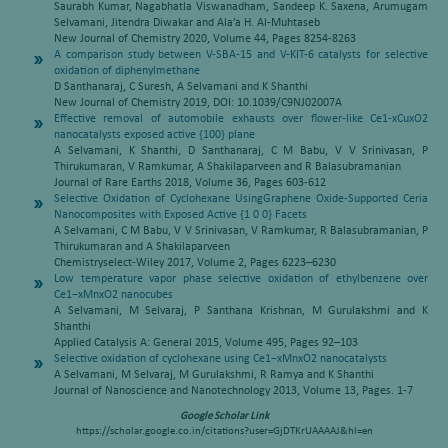
Saurabh Kumar, Nagabhatla Viswanadham, Sandeep K. Saxena, Arumugam
Selvamani, Jitendra Diwakar and Ala’a H. Al-Muhtaseb
New Journal of Chemistry 2020, Volume 44, Pages 8254-8263
A comparison study between V-SBA-15 and V-KIT-6 catalysts for selective
oxidation of diphenylmethane
D Santhanaraj, C Suresh, A Selvamani and K Shanthi
New Journal of Chemistry 2019, DOI: 10.1039/C9NJ02007A
Effective removal of automobile exhausts over flower-like Ce1-xCuxO2
nanocatalysts exposed active {100} plane
A Selvamani, K Shanthi, D Santhanaraj, C M Babu, V V Srinivasan, P
Thirukumaran, V Ramkumar, A Shakilaparveen and R Balasubramanian
Journal of Rare Earths 2018, Volume 36, Pages 603-612
Selective Oxidation of Cyclohexane UsingGraphene Oxide-Supported Ceria
Nanocomposites with Exposed Active {1 0 0} Facets
A Selvamani, C M Babu, V V Srinivasan, V Ramkumar, R Balasubramanian, P
Thirukumaran and A Shakilaparveen
Chemistryselect-Wiley 2017, Volume 2, Pages 6223–6230
Low temperature vapor phase selective oxidation of ethylbenzene over
Ce1−xMnxO2 nanocubes
A Selvamani, M Selvaraj, P Santhana Krishnan, M Gurulakshmi and K
Shanthi
Applied Catalysis A: General 2015, Volume 495, Pages 92–103
Selective oxidation of cyclohexane using Ce1−xMnxO2 nanocatalysts
A Selvamani, M Selvaraj, M Gurulakshmi, R Ramya and K Shanthi
Journal of Nanoscience and Nanotechnology 2013, Volume 13, Pages. 1-7
Google Scholar Link
https://scholar.google.co.in/citations?user=GjDTKrUAAAAJ&hl=en