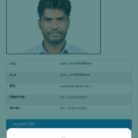
M Sc
2009, मद्रास विश्वविद्यालय
Ph D
2016, अन्ना विश्वविद्यालय
ईमेल
a.selvamani@iip.res.in
टेलीफ़ोन नंबर.
+91 – 135-2525827
सेल नंबर.
+91 – 9790141039
अनुसंधान हित
भूतल रसायन विज्ञान