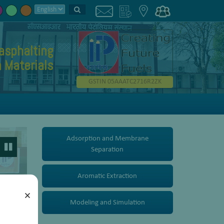
asphalting
 Materials
GSTIN 05AAATC2716R2ZK
Adsorption and Membrane
Separation
Aromatic Extraction
×
Modeling and Simulation