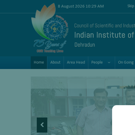
8 August 2026 10:29 AM
Skip
Home
About
Area Head
People
On Going 