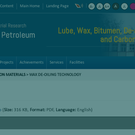
 Content
Main Home
Landing Page
Lube, Wax, Bitumen, De-
and Carbon
Projects
Achievements
Services
Facilities
BON MATERIALS
>
WAX DE-OILING TECHNOLOGY
o
(
Size:
316 KB,
Format:
PDF,
Language:
English)