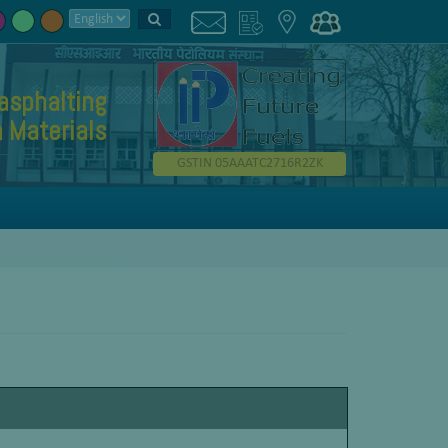
asphalting
 Materials
GSTIN 05AAATC2716R2ZK