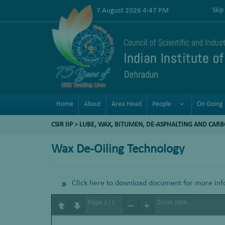
7 August 2026 4:47 PM
Skip
Home
About
Area Head
People
On Going 
CSIR IIP
>
LUBE, WAX, BITUMEN, DE-ASPHALTING AND CAR
Wax De-Oiling Technology
Click here to download document for more inf
Page
/
Zoom
1
1
100%