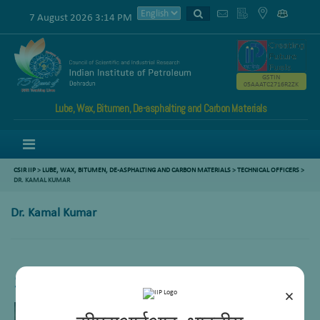
7 August 2026 3:14 PM
GSTIN
05AAATC2716R2ZK
Lube, Wax, Bitumen, De-asphalting and Carbon Materials
Menu
CSIR IIP
>
LUBE, WAX, BITUMEN, DE-ASPHALTING AND CARBON MATERIALS
>
TECHNICAL OFFICERS
>
DR. KAMAL KUMAR
Dr. Kamal Kumar
Sr. Technical Officer
×