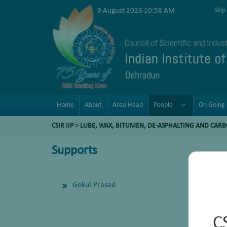
9 August 2026 10:58 AM
Skip
Home
About
Area Head
People
On Going 
CSIR IIP
>
LUBE, WAX, BITUMEN, DE-ASPHALTING AND CAR
Supports
Gokul Prasad
C