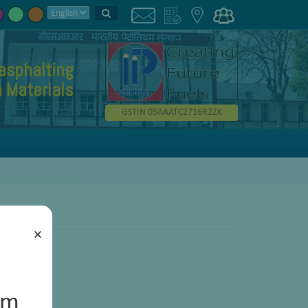
asphalting
 Materials
GSTIN 05AAATC2716R2ZK
×
um