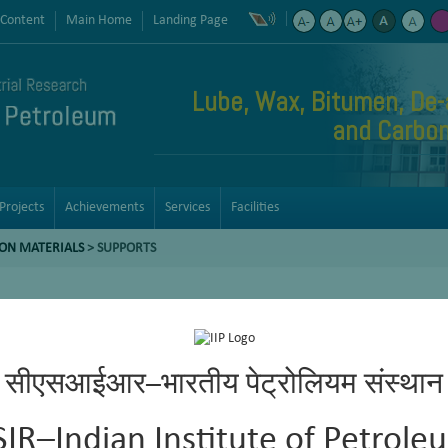
 Content
Main Home
Landing Page
Lube, Wax, Bitumen, De-
and Carbon
Projects
Achievements
Services
Facilities
BON MATERIALS
>
SUPPORTS
सीएसआईआर–भारतीय पेट्रोलियम संस्थान
SIR–Indian Institute of Petrole