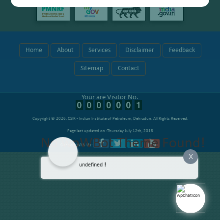
Home
About
Services
Disclaimer
Feedback
Sitemap
Contact
Your are Visitor No.
Copyright © 2026.
CSIR - Indian Institute of Petroleum, Dehradun
. All Rights Reserved.
Page last updated on :Thursday July 12th, 2018
No wpWBot Theme Found!
Connect With Us:
X
undefined
!