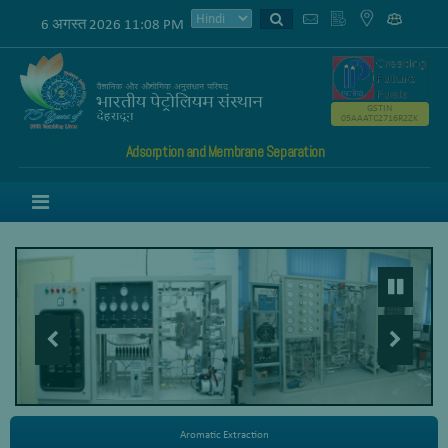
6 अगस्त 2026 11:08 PM
GSTIN
05AAATC2716R2ZK
Adsorption and Membrane Separation
Menu
Aromatic Extraction