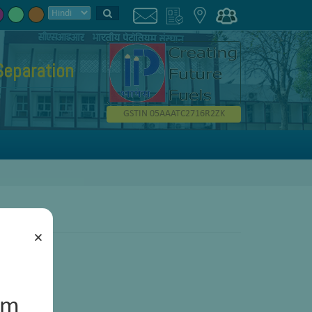
Separation
GSTIN 05AAATC2716R2ZK
×
um