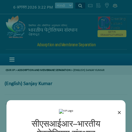
6 अगस्त 2026 3:22 PM
GSTIN
05AAATC2716R2ZK
Adsorption and Membrane Separation
Menu
CSIR IIP
>
ADSORPTION AND MEMBRANE SEPARATION
>
(ENGLISH) SANJAY KUMAR
(English) Sanjay Kumar
Content not available.
×
सीएसआईआर–भारतीय