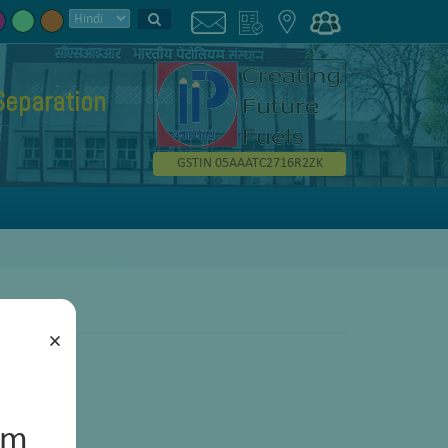
Separation
GSTIN 05AAATC2716R2ZK
×
um