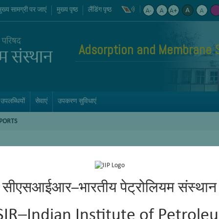
मुख्य सामग्री पर जाएं
मुख्य पृष्ठ
लैंडिंग पृष्ठ
Adsorption and Membrane 
उपलब्धियों
सेवाएं
उपकरण सुविधाएं
PORTS
सीएसआईआर–भारतीय पेट्रोलियम संस्थान
SIR–Indian Institute of Petrole