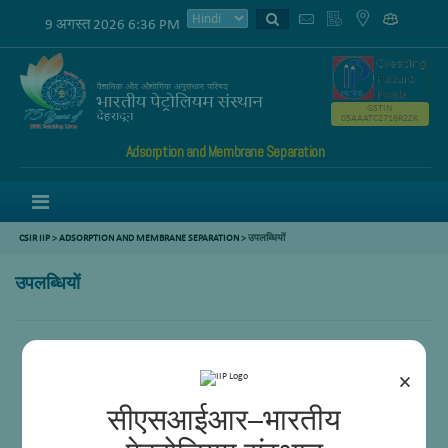
9 अगस्त 2026 6:36 PM
GSTIN
05AAATC2716R2ZK
Adsorption and Membrane Separation
Menu
CSIR IIP
>
ADSORPTION AND MEMBRANE SEPARATION
>
उपलब्धियों
उपलब्धियों
×
सीएसआईआर–भारतीय