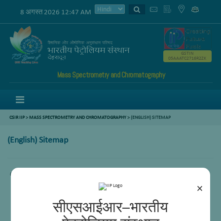
8 अगस्त 2026 12:47 AM
GSTIN
05AAATC2716R2ZK
Mass Spectrometry and Chromatography
Menu
CSIR IIP
>
MASS SPECTROMETRY AND CHROMATOGRAPHY
>
(ENGLISH) SITEMAP
(English) Sitemap
Content not available.
×
सीएसआईआर–भारतीय