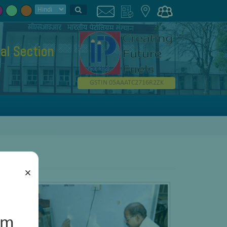
al Section
GSTIN 05AAATC2716R2ZK
×
um