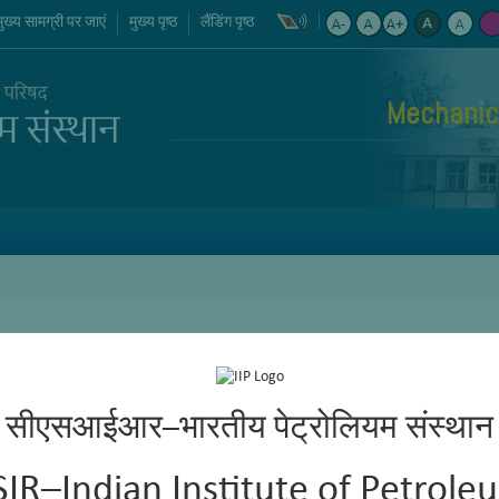
मुख्य सामग्री पर जाएं
मुख्य पृष्ठ
लैंडिंग पृष्ठ
Mechanic
सीएसआईआर–भारतीय पेट्रोलियम संस्थान
SIR–Indian Institute of Petrole