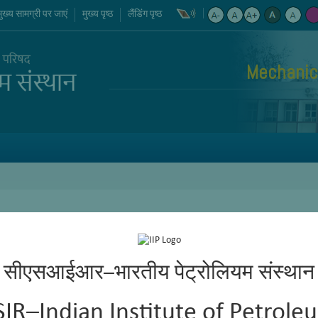
मुख्य सामग्री पर जाएं
मुख्य पृष्ठ
लैंडिंग पृष्ठ
Mechanic
सीएसआईआर–भारतीय पेट्रोलियम संस्थान
SIR–Indian Institute of Petrole