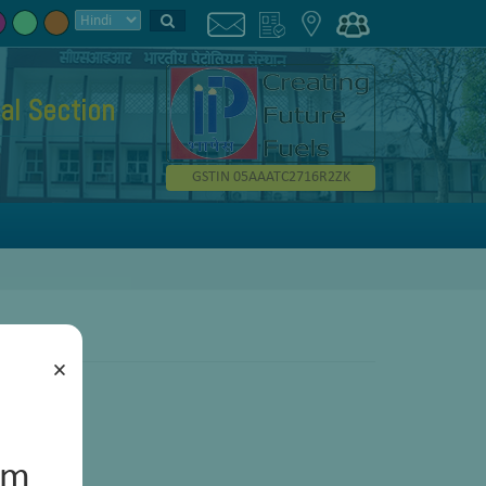
al Section
GSTIN 05AAATC2716R2ZK
×
um