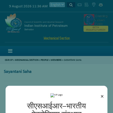
9 August 2026 11:36 AM
GSTIN
05AAATC2716R2ZK
Mechanical Section
Menu
CSIR IIP
>
MECHANICAL SECTION
>
PEOPLE
>
MEMBERS
> SAYANTANI SAHA
Sayantani Saha
×
सीएसआईआर–भारतीय