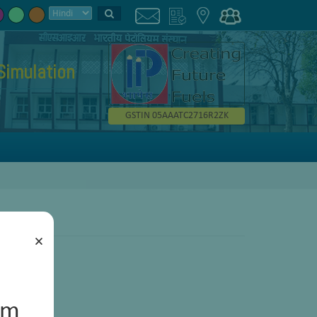
Simulation
GSTIN 05AAATC2716R2ZK
×
um