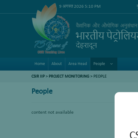
9 अगस्त 2026 5:10 PM
Home
About
Area Head
People
CSIR IIP
>
PROJECT MONITORING
> PEOPLE
People
content not available
C