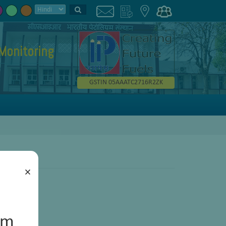
Monitoring
GSTIN 05AAATC2716R2ZK
×
um